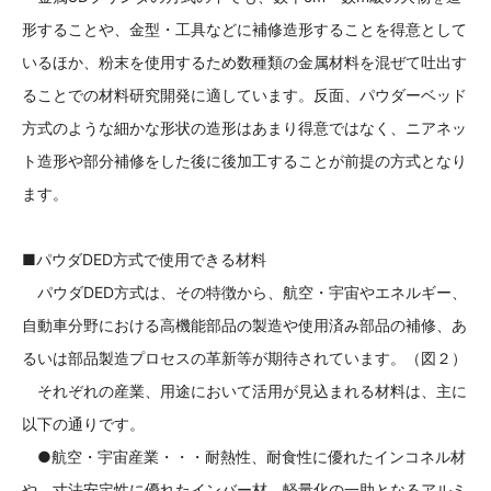
形することや、金型・工具などに補修造形することを得意として
いるほか、粉末を使用するため数種類の金属材料を混ぜて吐出す
ることでの材料研究開発に適しています。反面、パウダーベッド
方式のような細かな形状の造形はあまり得意ではなく、ニアネッ
ト造形や部分補修をした後に後加工することが前提の方式となり
ます。
■パウダDED方式で使用できる材料
パウダDED方式は、その特徴から、航空・宇宙やエネルギー、
自動車分野における高機能部品の製造や使用済み部品の補修、あ
るいは部品製造プロセスの革新等が期待されています。（図２）
それぞれの産業、用途において活用が見込まれる材料は、主に
以下の通りです。
●航空・宇宙産業・・・耐熱性、耐食性に優れたインコネル材
や、寸法安定性に優れたインバー材、軽量化の一助となるアルミ