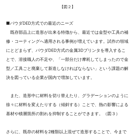
【図２】
■パウダDED方式での最近のニーズ
既存部品上に造形が出来る特徴から、最近では金型や工具の補
修・コーティングへ適用される事例が増えています。試作の領域
にとどまらず、パウダDED方式の金属3Dプリンタを導入するこ
とで、溶接職人の不足や、「一部分だけ摩耗してしまったので金
型／工具ごと廃棄して新造しなければならない」という課題の解
決を図っている企業が国内で増加しています。
また、造形中に材料を切り替えたり、グラデーションのように
徐々に材料を変えたりする（傾斜する）ことで、熱の影響による
基材や積層箇所の割れを抑制することができます。（図３）
さらに、既存の材料を2種類以上混ぜて造形することで、今まで